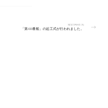
NEXT POST (N)
「第433番船」の起工式が行われました。