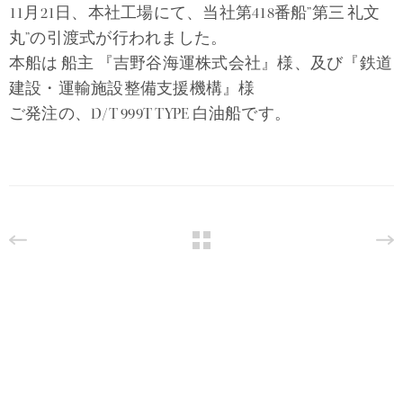
11月21日、本社工場にて、当社第418番船”第三 礼文
丸”の引渡式が行われました。
本船は 船主 『吉野谷海運株式会社』様、及び『鉄道
建設・運輸施設整備支援機構』様
ご発注の、D/T 999T TYPE 白油船です。