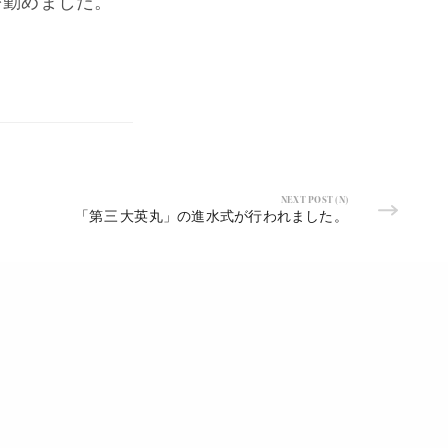
を勤めました。
NEXT POST (N)
「第三 大英丸」の進水式が行われました。
プライバシーポリシー