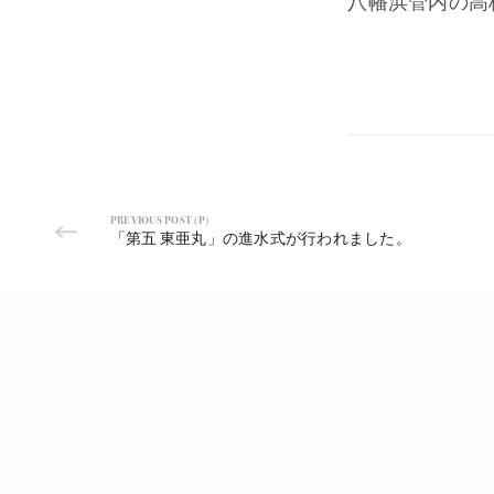
八幡浜管内の高
PREVIOUS POST (P)
「第五 東亜丸」の進水式が行われました。
ホーム
進水式ビ
船のでき
建造実績