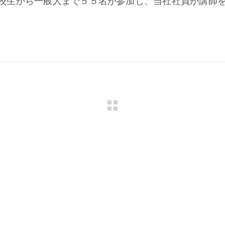
校生から一般人まで５５名が参加し、当社社員が講師
会社案内
デオ
設備
るまで
アクセス
グループ会社 三好造船