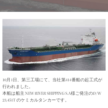
10月1日、第三工場にて、当社第414番船の起工式が
行われました。
本船は船主 NEW RIVER SHIPPING S.A様ご発注のD/W
23,451T のケミカルタンカーです。