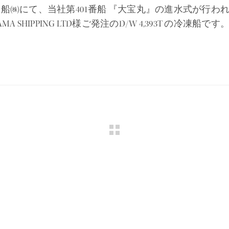
造船㈱にて、当社第401番船 『大宝丸』の進水式が行わ
MA SHIPPING LTD様ご発注のD/W 4,393T の冷凍船です