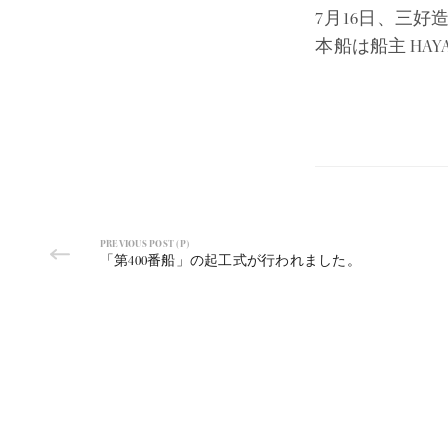
7月16日、三好
本船は船主 HAYA
PREVIOUS POST (P)
「第400番船」の起工式が行われました。