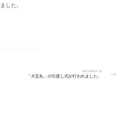
れました。
。
NEXT POST (N)
「大宝丸」の引渡し式が行われました。